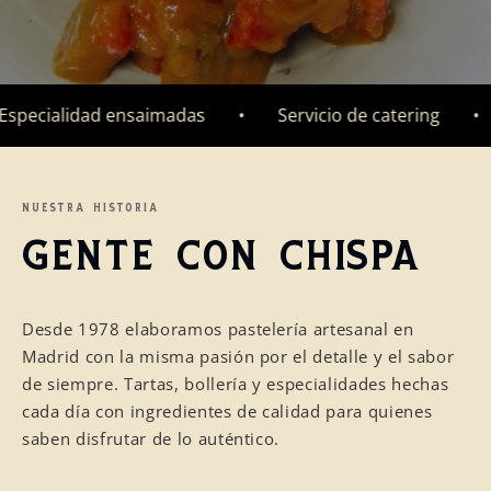
cialidad ensaimadas
•
Servicio de catering
•
En
NUESTRA HISTORIA
VIDEO BANNER
GENTE CON CHISPA
Showcase your brand with video
Desde 1978 elaboramos pastelería artesanal en
Madrid con la misma pasión por el detalle y el sabor
de siempre. Tartas, bollería y especialidades hechas
cada día con ingredientes de calidad para quienes
saben disfrutar de lo auténtico.