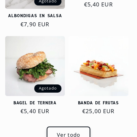
Agotado
Precio
€5,40 EUR
habitual
ALBÓNDIGAS EN SALSA
Precio
€7,90 EUR
habitual
Agotado
BAGEL DE TERNERA
BANDA DE FRUTAS
Precio
€5,40 EUR
Precio
€25,00 EUR
habitual
habitual
Ver todo